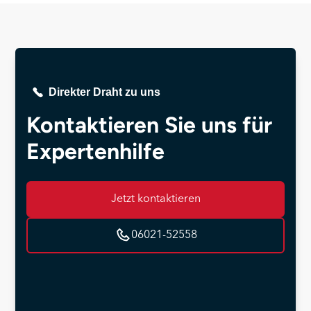
Branchen sowie kommunale und öffentliche
Einrichtungen. Unser Ziel ist es, für jede
Kundengruppe maßgeschneiderte Lösungen
anzubieten, die deren individuelle Anforderungen
erfüllen.
Direkter Draht zu uns
Kontaktieren Sie uns für
Expertenhilfe
Jetzt kontaktieren
06021-52558